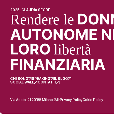
2025, CLAUDIA SEGRE
DON
Rendere le
AUTONOME N
LORO
libertà
FINANZIARIA
CHI SONO
SPEAKING
IL BLOG
SOCIAL WALL
CONTATTI
Via Aosta, 21 20155 Milano (MI)
Privacy Policy
Cokie Policy