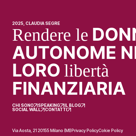
2025, CLAUDIA SEGRE
DON
Rendere le
AUTONOME N
LORO
libertà
FINANZIARIA
CHI SONO
SPEAKING
IL BLOG
SOCIAL WALL
CONTATTI
Via Aosta, 21 20155 Milano (MI)
Privacy Policy
Cokie Policy