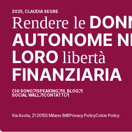
2025, CLAUDIA SEGRE
DON
Rendere le
AUTONOME N
LORO
libertà
FINANZIARIA
CHI SONO
SPEAKING
IL BLOG
SOCIAL WALL
CONTATTI
Via Aosta, 21 20155 Milano (MI)
Privacy Policy
Cokie Policy