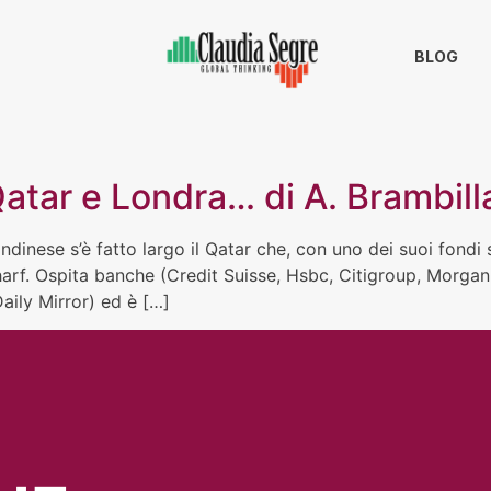
BLOG
Qatar e Londra… di A. Brambill
nese s’è fatto largo il Qatar che, con uno dei suoi fondi so
Wharf. Ospita banche (Credit Suisse, Hsbc, Citigroup, Morgan
aily Mirror) ed è […]