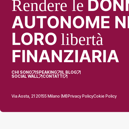
DON
Rendere le
AUTONOME N
LORO
libertà
FINANZIARIA
CHI SONO
SPEAKING
IL BLOG
SOCIAL WALL
CONTATTI
Via Aosta, 21 20155 Milano (MI)
Privacy Policy
Cokie Policy