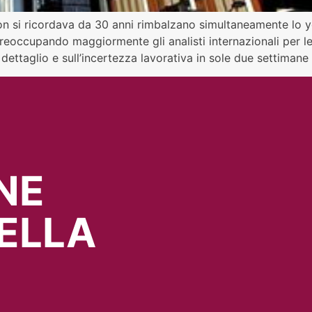
on si ricordava da 30 anni rimbalzano simultaneamente lo ye
reoccupando maggiormente gli analisti internazionali per le i
al dettaglio e sull’incertezza lavorativa in sole due settiman
NE
ELLA