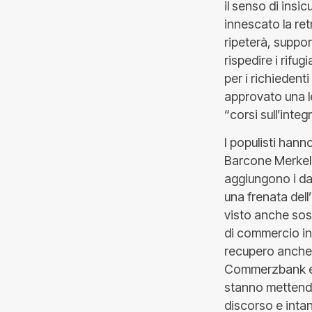
il senso di insi
innescato la re
ripeterà, suppor
rispedire i rifug
per i richiedenti
approvato una le
“corsi sull’integ
I populisti hann
Barcone Merkel d
aggiungono i da
una frenata del
visto anche sospe
di commercio in
recupero anche d
Commerzbank e 
stanno mettendo 
discorso e intan