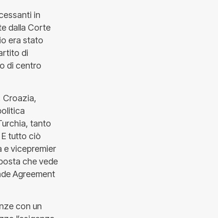
cessanti in
te dalla Corte
io era stato
rtito di
o di centro
, Croazia,
olitica
Turchia, tanto
 E tutto ciò
a e vicepremier
roposta che vede
Trade Agreement
eanze con un