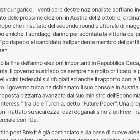
ustroungarico, i venti delle destre nazionaliste soffiano in
tato delle prossime elezioni in Austria del 2 ottobre, ordina
opo che il risultato del secondo round elettorale di magg
 polemiche. I sondaggi danno per scontata la vittoria del pa
Fpo rispetto al candidato indipendente membro del partit
nen.
 la fine dell’anno elezioni importanti in Repubblica Ceca
ia. Il governo austriaco da sempre ha molto criticato la p
vicini tedeschi sui rifugiati ed anche il rapporto con la 
o il governo turco ha richiamato il suo console in Austria.
roposta bizzarra avanzata dal suo ministro dell’Economi
 interessi” tra Ue e Turchia, detto “Future Paper”. Una p
uori Trattato su sicurezza, dazi doganali sino a un Free 
rciale con l’Ue.
tito post Brexit è già cominciato sulla base di nuove all