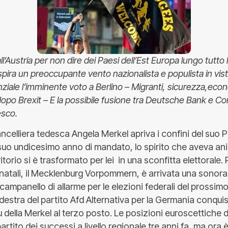
l’Austria per non dire dei Paesi dell’Est Europa lungo tutto 
pira un preoccupante vento nazionalista e populista in vista
enziale l’imminente voto a Berlino – Migranti, sicurezza,e
 dopo Brexit – E la possibile fusione tra Deutsche Bank e
esco.
ncelliera tedesca Angela Merkel apriva i confini del suo Pa
 suo undicesimo anno di mandato, lo spirito che aveva ani
ritorio si è trasformato per lei in una sconfitta elettorale.
 natali, il Mecklenburg Vorpommern, è arrivata una sonora
ampanello di allarme per le elezioni federali del prossim
destra del partito Afd Alternativa per la Germania conquis
 della Merkel al terzo posto. Le posizioni euroscettiche d
artito dei successi a livello regionale tre anni fa, ma ora 