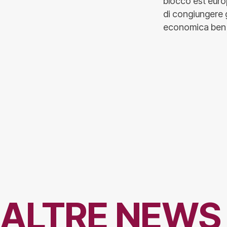
blocco est euro
di congiungere gl
economica ben più
ALTRE NEWS