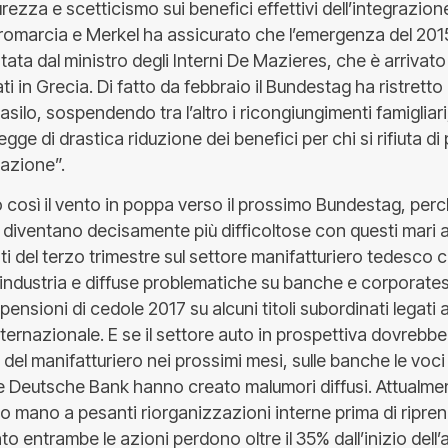
curezza e scetticismo sui benefici effettivi dell’integrazion
tromarcia e Merkel ha assicurato che l’emergenza del 201
tata dal ministro degli Interni De Mazieres, che è arrivato
iati in Grecia. Di fatto da febbraio il Bundestag ha ristretto
 asilo, sospendendo tra l’altro i ricongiungimenti famigliari,
gge di drastica riduzione dei benefici per chi si rifiuta di
razione”.
o così il vento in poppa verso il prossimo Bundestag, perch
iventano decisamente più difficoltose con questi mari agi
ti del terzo trimestre sul settore manifatturiero tedesco
l’industria e diffuse problematiche su banche e corporat
nsioni di cedole 2017 su alcuni titoli subordinati legati al
ternazionale. E se il settore auto in prospettiva dovrebb
el manifatturiero nei prossimi mesi, sulle banche le voci 
Deutsche Bank hanno creato malumori diffusi. Attualme
mano a pesanti riorganizzazioni interne prima di riprende
to entrambe le azioni perdono oltre il 35% dall’inizio dell’