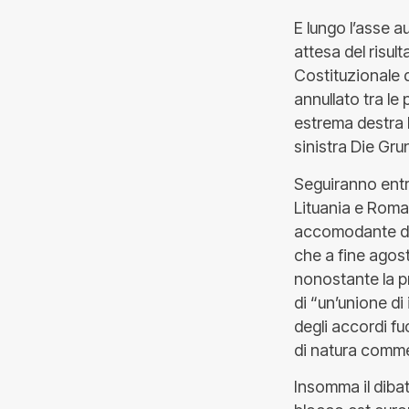
E lungo l’asse a
attesa del risul
Costituzionale d
annullato tra le
estrema destra 
sinistra Die Gru
Seguiranno entro
Lituania e Roman
accomodante dei 
che a fine agost
nonostante la p
di “un’unione di
degli accordi f
di natura comme
Insomma il dibat