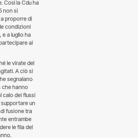
e. Così la Cdu ha
5 non si
 a proporre di
 le condizioni
 e a luglio ha
 partecipare ai
é le virate del
tati. A ciò si
 che segnalano
es che hanno
 calo dei flussi
e supportare un
di fusione tra
nte entrambe
re le fila del
anno.