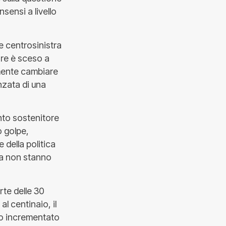
sensi a livello
e centrosinistra
re è sceso a
amente cambiare
anzata di una
nto sostenitore
o golpe,
 della politica
ra non stanno
rte delle 30
al centinaio, il
nno incrementato