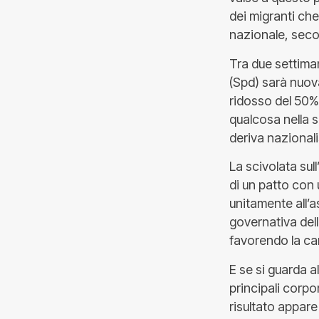
dei migranti che
nazionale, sec
Tra due settima
(Spd) sarà nuov
ridosso del 50%
qualcosa nella su
deriva nazionali
La scivolata su
di un patto con 
unitamente all’a
governativa del
favorendo la can
E se si guarda a
principali corpo
risultato appare