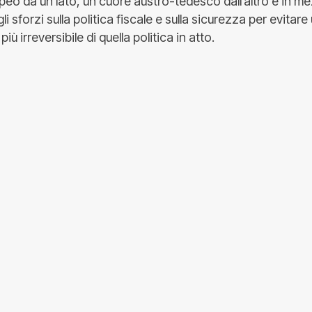
peo da un lato, un cuore austro-tedesco dall’altro e in m
i sforzi sulla politica fiscale e sulla sicurezza per evitare
 irreversibile di quella politica in atto.