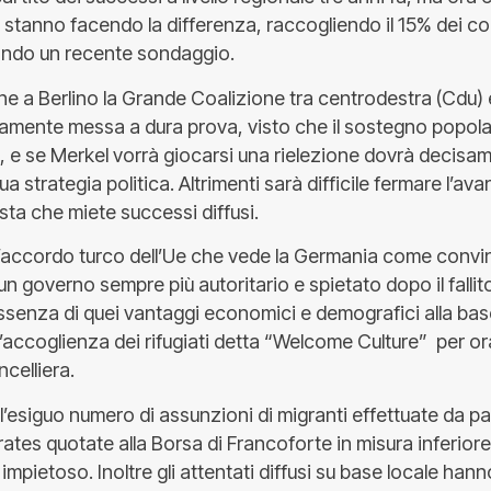
 stanno facendo la differenza, raccogliendo il 15% dei con
ondo un recente sondaggio.
ne a Berlino la Grande Coalizione tra centrodestra (Cdu) 
amente messa a dura prova, visto che il sostegno popola
, e se Merkel vorrà giocarsi una rielezione dovrà decis
a strategia politica. Altrimenti sarà difficile fermare l’av
sta che miete successi diffusi.
ll’accordo turco dell’Ue che vede la Germania come convi
un governo sempre più autoritario e spietato dopo il fallit
ssenza di quei vantaggi economici e demografici alla base
l’accoglienza dei rifugiati detta “Welcome Culture” per o
celliera.
ll’esiguo numero di assunzioni di migranti effettuate da pa
rates quotate alla Borsa di Francoforte in misura inferiore 
 impietoso. Inoltre gli attentati diffusi su base locale ha