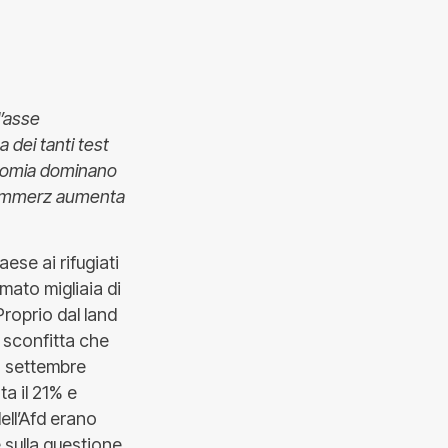
l’asse
 dei tanti test
conomia dominano
 Commerz aumenta
ese ai rifugiati
mato migliaia di
 Proprio dal land
 sconfitta che
o settembre
ta il 21% e
ell’Afd erano
è sulla questione