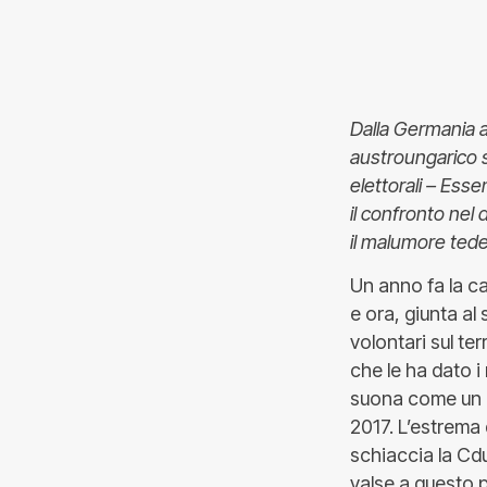
Dalla Germania al
austroungarico s
elettorali – Ess
il confronto nel
il malumore ted
Un anno fa la ca
e ora, giunta al
volontari sul ter
che le ha dato i
suona come un c
2017. L’estrema 
schiaccia la Cdu
valse a questo p